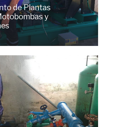
to de Plantas
 Motobombas y
nes